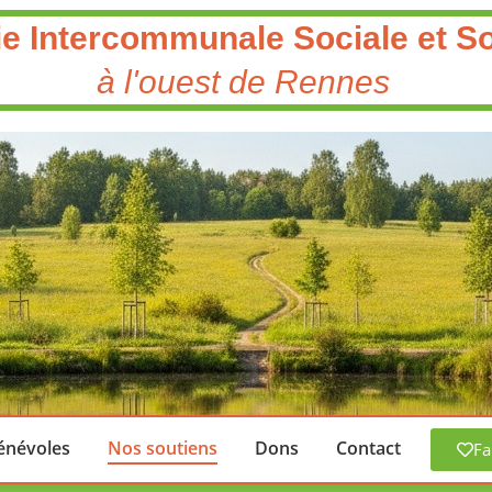
ie Intercommunale Sociale et So
à l'ouest de Rennes
énévoles
Nos soutiens
Dons
Contact
Fa