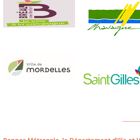
________