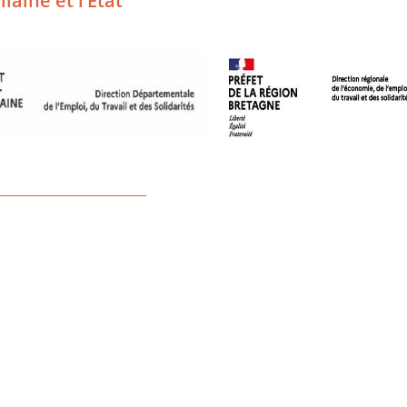
laine et l’Etat
_______________________