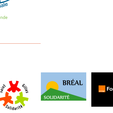
ande
_______________________