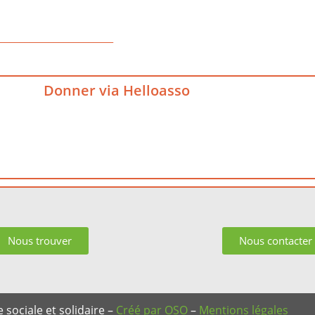
_______________________
Donner via Helloasso
Nous trouver
Nous contacter
sociale et solidaire –
Créé par OSO
–
Mentions légales